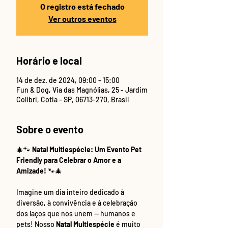
O registro está fechado
Ver outros eventos
Horário e local
14 de dez. de 2024, 09:00 – 15:00
Fun & Dog, Via das Magnólias, 25 - Jardim
Colibri, Cotia - SP, 06713-270, Brasil
Sobre o evento
🎄🐾 
Natal Multiespécie: Um Evento Pet 
Friendly para Celebrar o Amor e a 
Amizade!
 🐾🎄
Imagine um dia inteiro dedicado à 
diversão, à convivência e à celebração 
dos laços que nos unem — humanos e 
pets! Nosso 
Natal Multiespécie
 é muito 