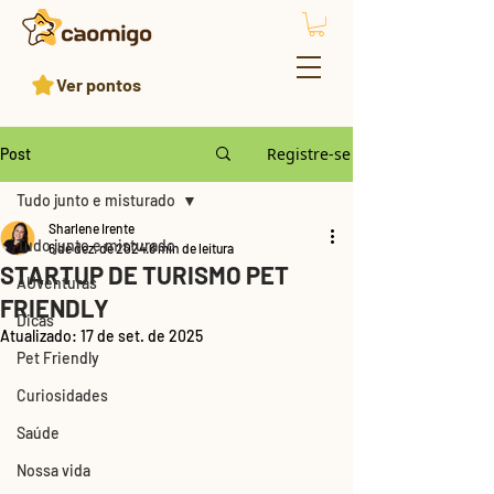
Ver pontos
Registre-se
Post
Tudo junto e misturado
Sharlene Irente
Tudo junto e misturado
6 de dez. de 2024
6 min de leitura
STARTUP DE TURISMO PET
AUventuras
FRIENDLY
Dicas
Atualizado:
17 de set. de 2025
Pet Friendly
Curiosidades
Saúde
Nossa vida