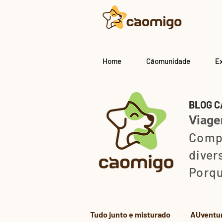
Home
Cãomunidade
E
BLOG C
Viagen
Comp
diver
Porqu
Tudo junto e misturado
AUventu