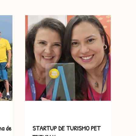
s
Cãomigo
ma de
STARTUP DE TURISMO PET