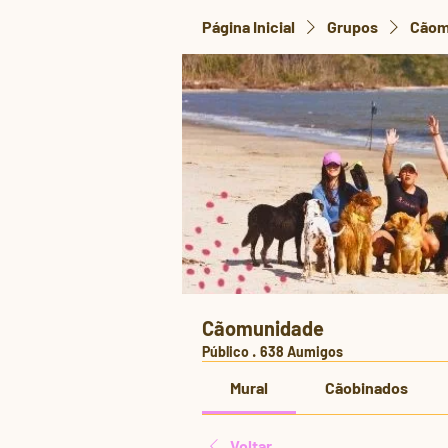
Página Inicial
Grupos
Cãom
Cãomunidade
Público
·
638 Aumigos
Mural
Cãobinados
Voltar