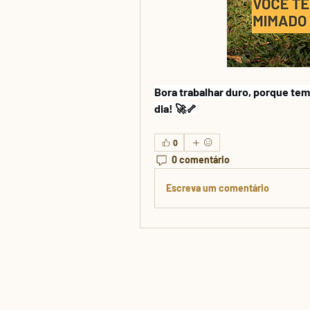
Bora trabalhar duro, porque te
dia! 🚀🦴
0
0 comentário
Escreva um comentário