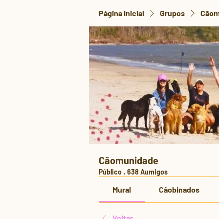
Página Inicial
Grupos
Cãom
Cãomunidade
Público
·
638 Aumigos
Mural
Cãobinados
Voltar