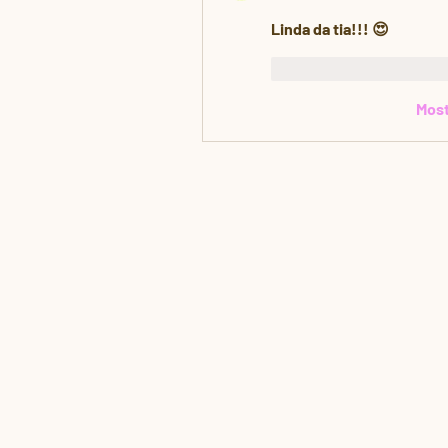
Linda da tia!!! 😍 
Curtir
Responde
Most