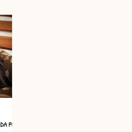
s
Cãomigo
DA PET