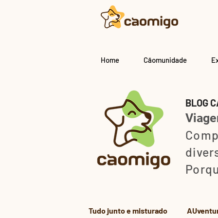
Home
Cãomunidade
E
BLOG C
Viagen
Comp
diver
Porqu
Tudo junto e misturado
AUventu