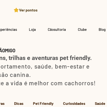
Ver pontos
xperiências
Loja
Cãosultoria
Clube
Blog
ÃOMIGO
s, trilhas e aventuras pet friendly.
ortamento, saúde, bem-estar e
são canina.
e a vida é melhor com cachorros!
ras
Dicas
Pet Friendly
Curiosidades
Saúde