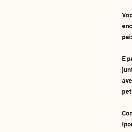
Voc
enc
pai
E p
jun
ave
pet
Com
Ipo