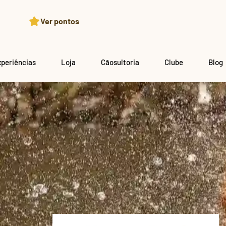
Ver pontos
xperiências
Loja
Cãosultoria
Clube
Blog