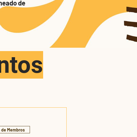
cheado de
ntos
o de Membros