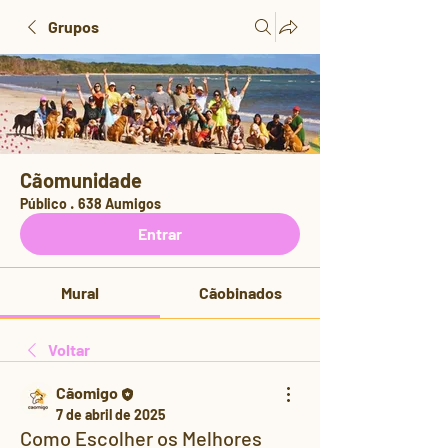
Grupos
Cãomunidade
Público
·
638 Aumigos
Entrar
Mural
Cãobinados
Voltar
Cãomigo
7 de abril de 2025
Como Escolher os Melhores