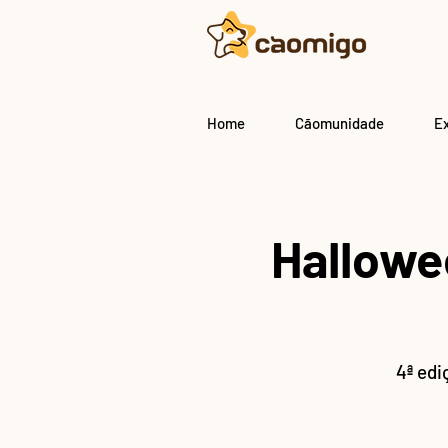
Home
Cãomunidade
E
Hallowe
4ª edi