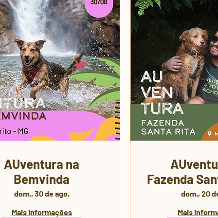
AUventura na
AUventu
Bemvinda
Fazenda Sant
🐾 | 3ª 
dom., 30 de ago.
dom., 20 d
Mais informações
Mais infor