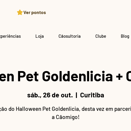
Ver pontos
xperiências
Loja
Cãosultoria
Clube
Blog
en Pet Goldenlicia +
sáb., 26 de out.
  |  
Curitiba
ção do Halloween Pet Goldenlicia, desta vez em parce
a Cãomigo!