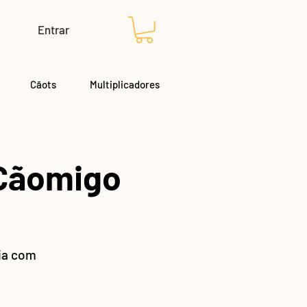
Entrar
Cãots
Multiplicadores
 Cãomigo
ria com