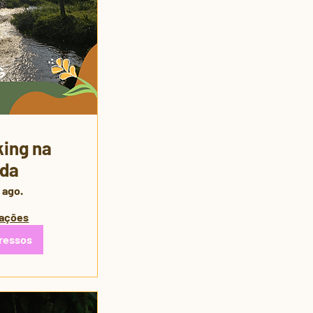
ing na
da
 ago.
mações
ressos