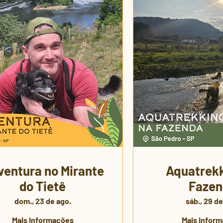
entura no Mirante
Aquatrekk
do Tietê
Fazen
dom., 23 de ago.
sáb., 29 de
Mais informações
Mais infor