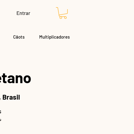
Entrar
Cãots
Multiplicadores
etano
 Brasil
s
