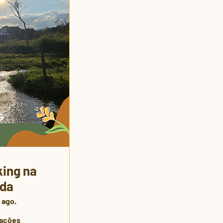
ing na
da
 ago.
mações