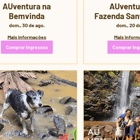
AUventura na
AUventu
Bemvinda
Fazenda Sant
🐾 | 3ª 
dom., 30 de ago.
dom., 20 d
Mais informações
Mais infor
Comprar ingressos
Comprar ing