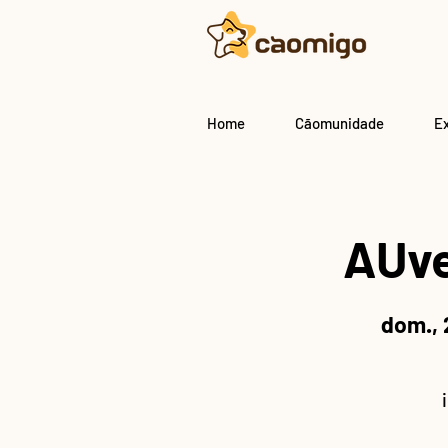
Home
Cãomunidade
E
AUve
dom., 