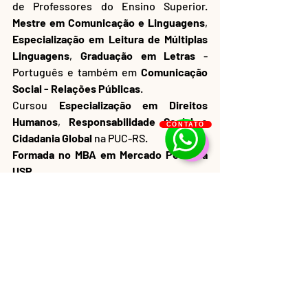
de Professores do Ensino Superior. 
Mestre em Comunicação e Linguagens
, 
Especialização em Leitura de Múltiplas 
Linguagens
, 
Graduação em Letras
 - 
Português e também em 
Comunicação 
Social - Relações Públicas
. 
Cursou 
Especialização em Direitos 
Humanos
, 
Responsabilidade Social e 
CONTATO
Cidadania Global
 na PUC-RS. 
Formada no MBA em Mercado Pet pela 
USP
.
Cursando Técnico em Guia de Turismo 
na UniCorp. Cursando
Cursando pós-graduação em 
Avaliação 
do Comportamento e Sua Aplicação no 
Bem-Estar Animal
 na PUC-PR.
Maria Paula agrega com sua experiência 
em organização de eventos, consultoria 