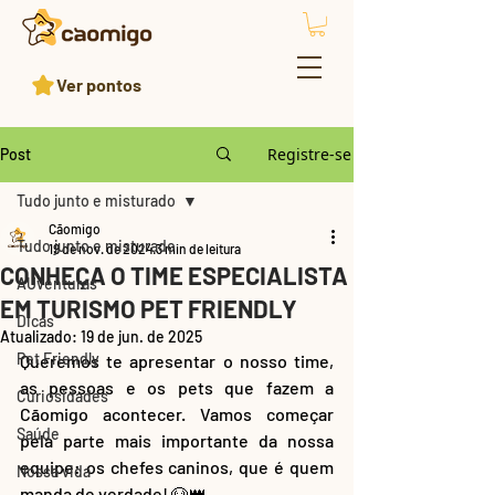
Ver pontos
Registre-se
Post
Tudo junto e misturado
Cãomigo
Tudo junto e misturado
19 de nov. de 2024
3 min de leitura
CONHEÇA O TIME ESPECIALISTA
AUventuras
EM TURISMO PET FRIENDLY
Dicas
Atualizado:
19 de jun. de 2025
Pet Friendly
Queremos te apresentar o nosso time, 
as pessoas e os pets que fazem a 
Curiosidades
Cãomigo acontecer. Vamos começar 
Saúde
pela parte mais importante da nossa 
equipe: os chefes caninos, que é quem 
Nossa vida
manda de verdade! 🐶👑