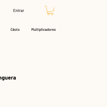
Entrar
Cãots
Multiplicadores
anguera