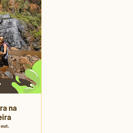
ra na
ira
 out.