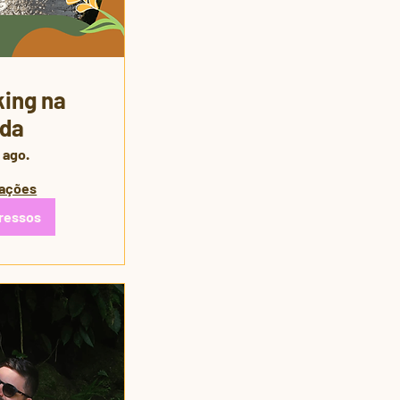
ing na
da
 ago.
mações
ressos