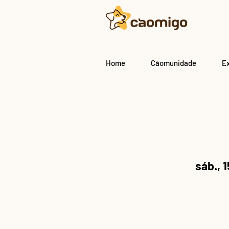
Home
Cãomunidade
E
sáb., 1