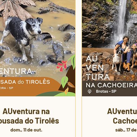
AUventura na
AUventu
ousada do Tirolês
Cachoe
dom., 11 de out.
sáb., 17 de