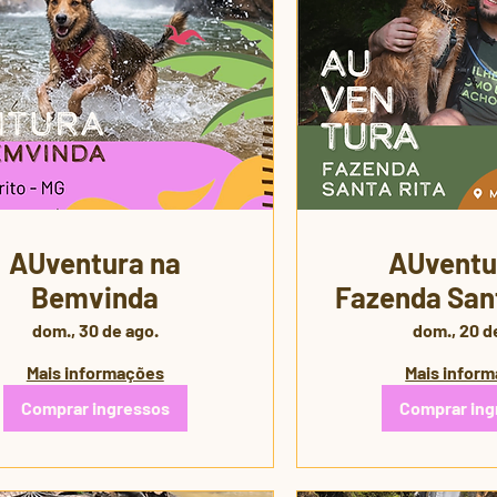
AUventura na
AUventu
Bemvinda
Fazenda Sant
🐾 | 3ª 
dom., 30 de ago.
dom., 20 d
Mais informações
Mais infor
Comprar ingressos
Comprar ing