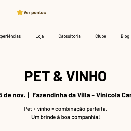
Ver pontos
xperiências
Loja
Cãosultoria
Clube
Blog
PET & VINHO
5 de nov.
  |  
Fazendinha da Villa – Vinícola C
Pet + vinho = combinação perfeita.
Um brinde à boa companhia!