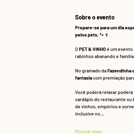
Sobre o evento
Prepare-se para um dia espe
pelos pets. 
🐾🍷
O 
PET & VINHO
 é um evento
rabinhos abanando e família
No gramado da 
Fazendinha d
fantasia 
com premiação para 1
Você poderá relaxar poderá c
cardápio do restaurante ou bi
de vinhos, empórios e sorve
inclusive no…
Mostrar mais